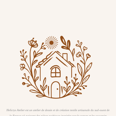
Helicrys Atelier est un atelier de dessin et de création textile artisanale du sud-ouest de
la France où naissent des pièces poétiques inspirées par la nature et les souvenirs