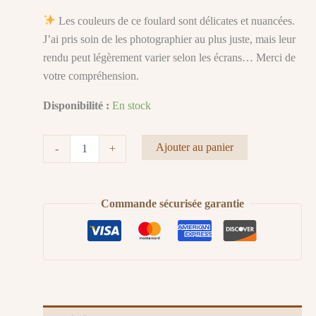
Les couleurs de ce foulard sont délicates et nuancées.
J’ai pris soin de les photographier au plus juste, mais leur
rendu peut légèrement varier selon les écrans… Merci de
votre compréhension.
Disponibilité :
En stock
quantité
Ajouter au panier
-
+
de
Carré
de
coton
Commande sécurisée garantie
"Refuge
Onirique"
—
Coloris
Turquoise