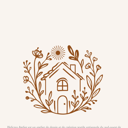
Helicrys Atelier est un atelier de dessin et de création textile artisanale du sud-ouest de