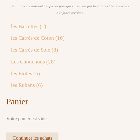
la France où naissent des pièces poétiques inspirées par la nature et les souvenirs
d'enfance revisités.
1
les Barrettes
1
p
1
les Carrés de Coton
16
r
6
o
8
les Carrés de Soie
8
p
d
p
r
2
Les Chouchous
28
u
r
o
8
i
o
5
les Étoles
5
d
p
t
d
p
u
r
6
les Rubans
6
u
r
i
o
p
i
o
Panier
t
d
r
t
d
s
u
o
s
u
i
d
Votre panier est vide.
i
t
u
t
s
i
s
Continuer les achats
t