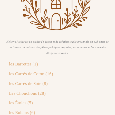
Helicrys Atelier est un atelier de dessin et de création textile artisanale du sud-ouest de
la France où naissent des pièces poétiques inspirées par la nature et les souvenirs
d'enfance revisités.
1
les Barrettes
1
p
1
les Carrés de Coton
16
r
6
o
8
les Carrés de Soie
8
p
d
p
r
2
Les Chouchous
28
u
r
o
8
i
o
5
les Étoles
5
d
p
t
d
p
u
r
6
les Rubans
6