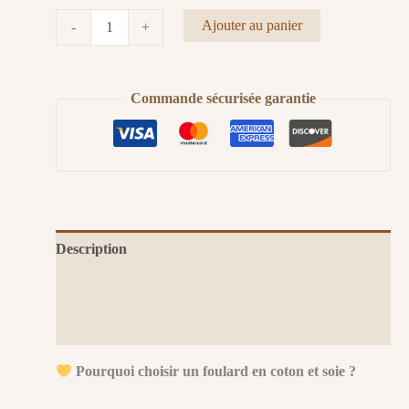
quantité
Ajouter au panier
-
+
de
Carré
Gémeaux
Commande sécurisée garantie
Description
Informations complémentaires
Avis (0)
Pourquoi choisir un foulard en coton et soie ?