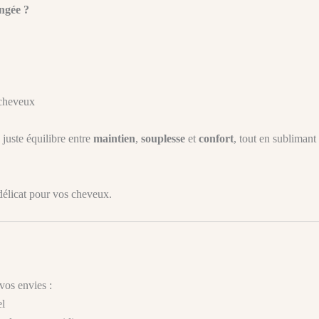
ngée ?
s cheveux
 juste équilibre entre
maintien
,
souplesse
et
confort
, tout en sublimant 
 délicat pour vos cheveux.
vos envies :
el