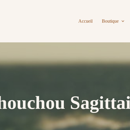
Accueil
Boutique
houchou Sagittai