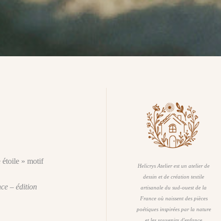
 étoile » motif
Helicrys Atelier est un atelier de
dessin et de création textile
ce – édition
artisanale du sud-ouest de la
France où naissent des pièces
poétiques inspirées par la nature
et les souvenirs d'enfance