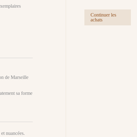
t
u
t
exemplaires
s
i
s
Continuer les
t
achats
s
on de Marseille
catement sa forme
 et nuancées.