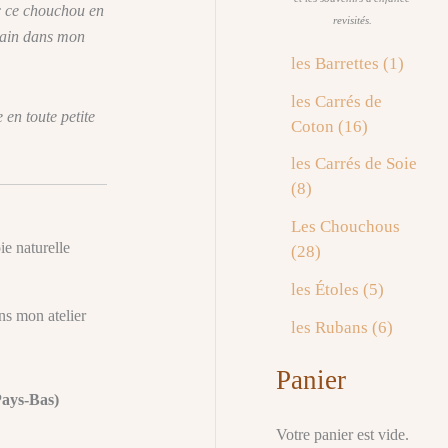
c ce chouchou en
revisités.
 main dans mon
1
les Barrettes
1
p
les Carrés de
r
en toute petite
1
Coton
16
o
6
d
les Carrés de Soie
p
u
8
8
r
i
p
o
Les Chouchous
t
r
e naturelle
d
2
28
o
u
8
d
5
les Étoles
5
i
p
u
p
ns mon atelier
t
r
6
les Rubans
6
i
r
s
o
p
t
o
Panier
d
r
s
d
ays-Bas)
u
o
u
i
d
Votre panier est vide.
i