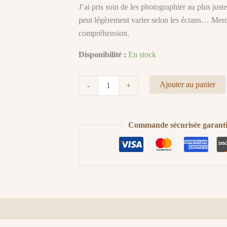
J’ai pris soin de les photographier au plus just
peut légèrement varier selon les écrans… Merc
compréhension.
Disponibilité :
En stock
quantité
Ajouter au panier
-
+
de
Chouchou
Sagittaire
Commande sécurisée garant